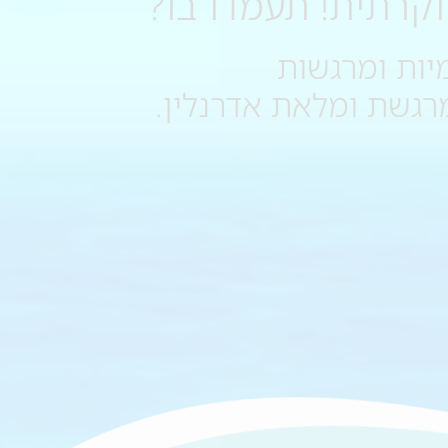
קרתית! תעמדו בו?
יות ומרגשות
רגשת ומלאת אדרנלין.