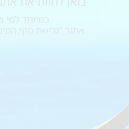
בואו לחוות את אתג
במיוחד למי ש
אתגר "גלישת סקי המים