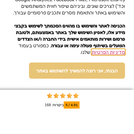
וכד') לצרכים שונים, וביניהם שיפור חווית המשתמשים
פורט הימי האתגרי – גלישת וויקבורד, וויקסרף או סקי מים לציבור
והשימוש באתר והתאמת מסרים ותכנים פרסומיים עבורך.
חב ולאפשר למשפחות, קבוצות ויחידים ליהנות כמה שיותר מספורט
היב זה.
הכניסה לאתר והשימוש בו מהווים הסכמתך לשימוש בקבצי
לנו כולם יכולים לגלוש – מנוסים, מתחילים וכל מי שרוצה לחוות
מידע אלו, לאפיון השימוש שלך באתר באמצעותם, ולטובת
התנסות.
פרסום ושירות מותאמים אישית בידי החברה ו/או הצדדים
ן צורך בניסיון קודם!
הפועלים בשיתוף פעולה עימה או עבורה
, כמפורט בעמוד
יום כיף עם המשפחה והחברים
ימי גיבוש
ימי הולדת
שובר מתנה
מדיניות הפרטיות
שלנו.
הבנתי, אני רוצה להמשיך להשתמש באתר
4.91 / 5
ביקורות: 168