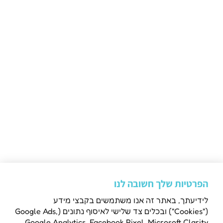
הפרטיות שלך חשובה לנו
לידיעתך, באתר זה אנו משתמשים בקבצי מידע
לים בכנרת
ועדון פרימיום לגלישת סקי מים
("Cookies") ובכלים צד שלישי לאיסוף נתונים (Google Ads,
Google Analytics, Facebook Pixel, Microsoft Clarity
מועדון ספורט ימי Blue Wake הוקם בשנת 2013 במטרה להנגיש את